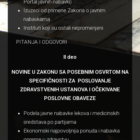
Portal javnih nabavki)
Izuzeci od primene Zakona o javnim
nabavkama
Instituti koji su ostali nepromenjeni
PITANJA I ODGOVORI
II deo
NOVINE U ZAKONU SA POSEBNIM OSVRTOM NA
SPECIFIČNOSTI ZA POSLOVANJE
ZDRAVSTVENIH USTANOVA I OČEKIVANE
POSLOVNE OBAVEZE
Podela javne nabavke lekova i medicinskih
sredstava po partijama
Ekonomski najpovoljnija ponuda i nabavka
opreme u zdravstvu