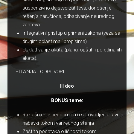
suspenzivno dejstvo zahteva, donošenje
rešenja naručioca, odbacivanje neurednog
zahteva
Integrativni pristup u primeni zakona (veza sa
drugim oblastima i propisima)
Usklađivanje akata (plana, opštih i pojedinanih
akata).
PITANJA I ODGOVORI
III deo
BONUS teme:
Razjašnjenje nedoumica u sprovodjenju javnih
nabavki tokom vanrednog stanja
Zaštita podataka o ličnosti tokom