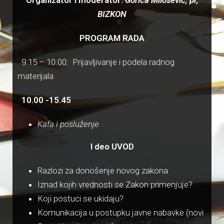
Organizator i moderator:
Gorica Milošević, pr,
BIZKON
PROGRAM RADA
9.15 – 10.00: Prijavljivanje i podela radnog
materijala
10.00 -15.45
Kafa i posluženje
I deo UVOD
Razlozi za donošenje novog zakona
Iznad kojih vrednosti se Zakon primenjuje?
Koji postuci se ukidaju?
Komunikacija u postupku javne nabavke (novi