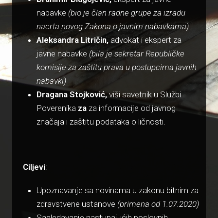
nabavke
(bio je član radne grupe za izradu
nacrta novog Zakona o javnim nabavkama)
Aleksandra Litričin,
advokat i ekspert za
javne nabavke
(bila je sekretar Republičke
komisije za zaštitu prava u postupcima javnih
nabavki)
Dragana Stojković,
viši savetnik u Službi
Poverenika
za
za informacije od javnog
značaja i zaštitu podataka o ličnosti.
Ciljevi
:
Upoznavanje sa novinama u zakonu bitnim za
zdravstvene ustanove
(primena od 1.07.2020)
Sagledavanje nastupajućih poslovnih