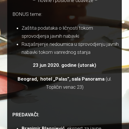
– novine i poslovne obaveze –
BONUS teme:
Zaštita podataka o ličnosti tokom
sprovodjenja javnih nabavki
Razjašnjenje nedoumica u sprovodjenju javnih
nabavki tokom vanrednog stanja
23 jun 2020. godine (utorak)
Beograd, hotel „Palas”, sala Panorama
(ul.
Topličin venac 23)
PREDAVAČI:
Branimir Blagojević,
ekspert za javne