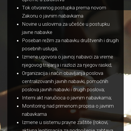
Tok otvorenog postupka prema novom
Zakonu o javnim nabavkama
Novine u uslovima za učešće u postupku
javne nabavke
Poseban režim za nabavku društvenih i drugih
posebnih usluga;
Izmene ugovora o javnoj nabavci za vreme
njegovog trajanja i razlozi za njegov raskid;
Organizacija i način obavljanja poslova
centralizovanih javnih nabavki, pomoćnih
poslova javnih nabavki i drugih poslova;
Interni akt naručioca o javnim nabavkama;
Monitoring nad primenom propisa o javnim
nabavkama
Izmene u sistemu pravne zaštite (rokovi,
aktivna legitimacija za podnošenje zahteva,