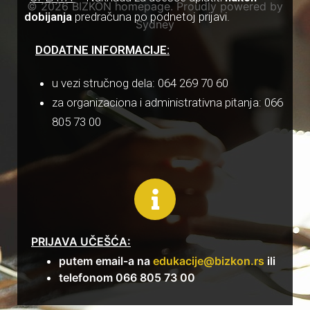
© 2026 BIZKON homepage. Proudly powered by
dobijanja
predračuna po podnetoj prijavi.
Sydney
DODATNE INFORMACIJE:
u vezi stručnog dela: 064 269 70 60
za organizaciona i administrativna pitanja: 066
805 73 00
PRIJAVA UČEŠĆA:
putem email-a na
edukacije@bizkon.rs
ili
telefonom 066 805 73 00