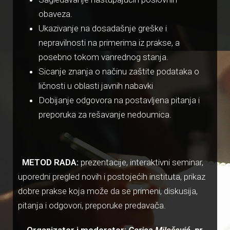
obaveza.
Ukazivanje na dosadašnje greške i
nepravilnosti na primerima iz prakse, a
posebno tokom vanrednog stanja.
Sicanje znanja o načinu zaštite podataka o
ličnosti u oblasti javnih nabavki
Dobijanje odgovora na postavljena pitanja i
preporuka za rešavanje nedoumica.
METOD RADA:
prezentacije, interaktivni seminar,
uporedni pregled novih i postojećih instituta, prikaz
dobre prakse koja može da se primeni, diskusija,
pitanja i odgovori, preporuke predavača.