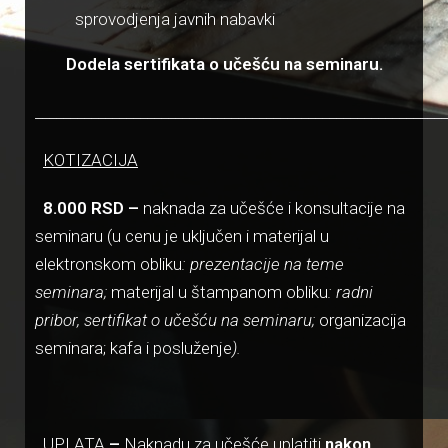
sprovodjenja javnih nabavki
Dodela sertifikata o učešću na seminaru.
___________________________________________________________
KOTIZACIJA
8.000 RSD –
naknada za učešće i konsultacije na
seminaru (u cenu je uključen i materijal u
elektronskom obliku
: prezentacije na teme
seminara;
materijal u štampanom obliku
: radni
pribor, sertifikat o učešću na seminaru;
organizacija
seminara; kafa i posluženje
).
UPLATA
–
Naknadu za učešće uplatiti
nakon